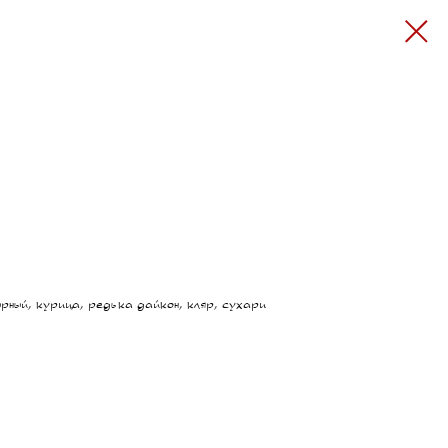
ырный, курица, редька дайкон, кляр, сухари