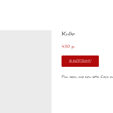
Кибо
430
р.
В КОРЗИНУ
Рис, нори, сыр криметто, Соус с