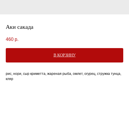
Аки сакада
460
р.
В КОРЗИНУ
рис, нори, сыр криметта, жареная рыба, омлет, огурец, стружка тунца,
кляр