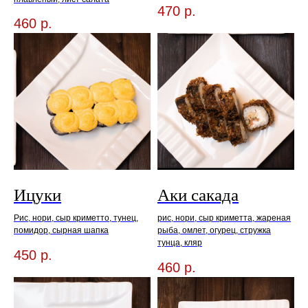
470
р.
460
р.
Ицуки
Аки сакада
Рис, нори, сыр криметто, тунец,
рис, нори, сыр криметта, жареная
помидор, сырная шапка
рыба, омлет, огурец, стружка
тунца, кляр
450
р.
460
р.