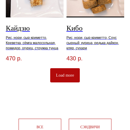
Кайдзю
Кибо
Рис, нори, сыр криметто,
Рис, нори, сыр криметто, Соус
Креветка, сёмга малосольная,
сырный, курица, редька дайкон,
помидор, огурец, стружка тунца
кляр, сухари
470
р.
430
р.
Load more
ВСЕ
СЭНДВИЧИ