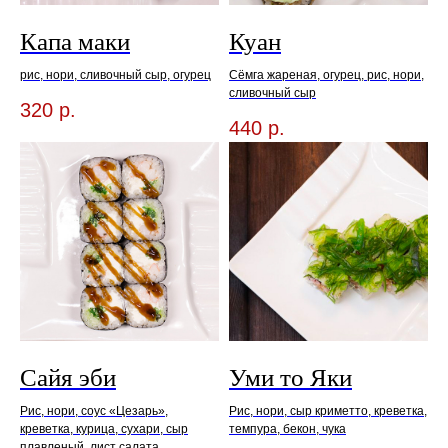
Капа маки
Куан
рис, нори, сливочный сыр, огурец
Сёмга жареная, огурец, рис, нори,
сливочный сыр
320
р.
440
р.
Сайя эби
Уми то Яки
Рис, нори, соус «Цезарь»,
Рис, нори, сыр криметто, креветка,
креветка, курица, сухари, сыр
темпура, бекон, чука
плавленый, лист салата