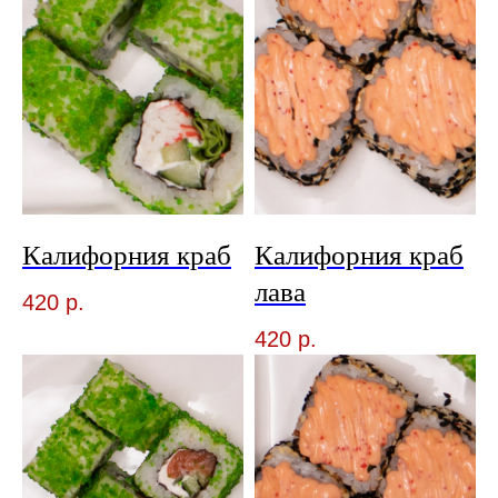
Калифорния краб
Калифорния краб
лава
420
р.
420
р.