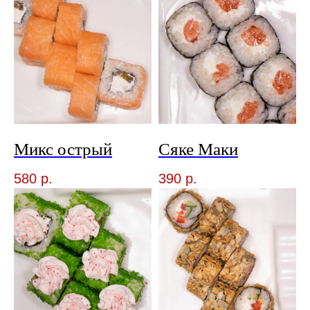
Микс острый
Сяке Маки
580
р.
390
р.