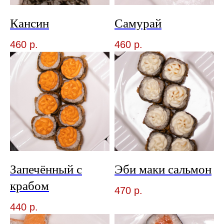
Кансин
Самурай
460
р.
460
р.
Запечённый с
Эби маки сальмон
крабом
470
р.
440
р.