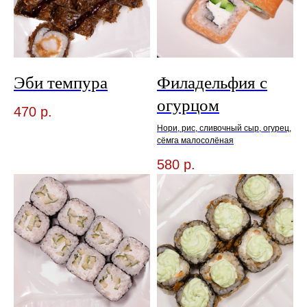
Эби темпура
Филадельфия с
огурцом
470
р.
Нори, рис, сливочный сыр, огурец,
сёмга малосолёная
580
р.