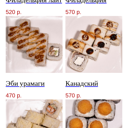
520
р.
570
р.
Эби урамаги
Канадский
470
р.
570
р.