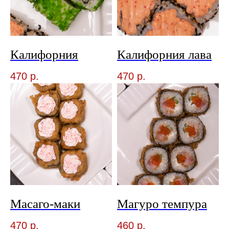
Калифорния
Калифорния лава
470
р.
470
р.
Масаго-маки
Магуро темпура
470
р.
460
р.