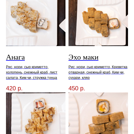
Анага
Эхо маки
Рис, нори, сыр криметто,
Рис, нори, сыр криметто, Креветка
холопень, снежный краб, лист
отварная, снежный краб, Ким чи,
салата, Ким чи, стружка тунца
сухари, кляр
420
р.
450
р.