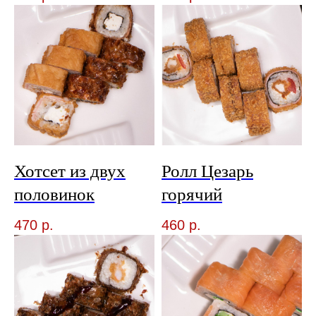
Хотсет из двух
Ролл Цезарь
половинок
горячий
470
р.
460
р.