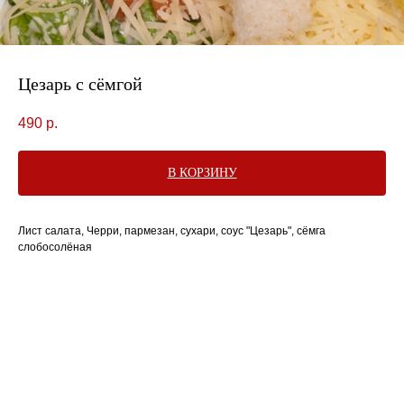
Цезарь с сёмгой
490
р.
В КОРЗИНУ
Лист салата, Черри, пармезан, сухари, соус "Цезарь", сёмга
слобосолёная