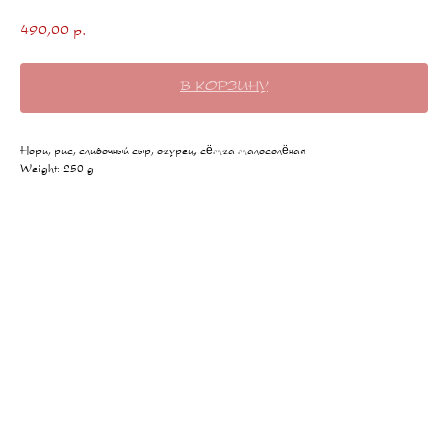
490,00
р.
В КОРЗИНУ
Нори, рис, сливочный сыр, огурец, сёмга малосолёная
Weight: 250 g